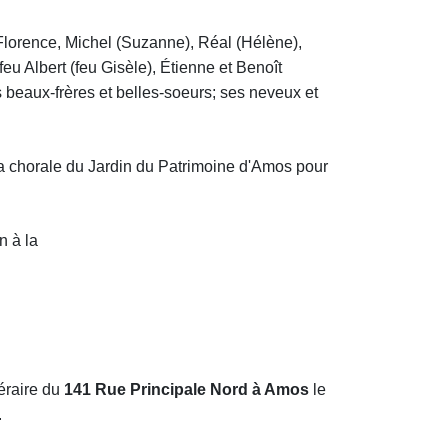
Florence, Michel (Suzanne), Réal (Hélène),
eu Albert (feu Gisèle), Étienne et Benoît
es beaux-frères et belles-soeurs; ses neveux et
r la chorale du Jardin du Patrimoine d'Amos pour
n à
la
éraire du
141 Rue Principale Nord à Amos
le
.