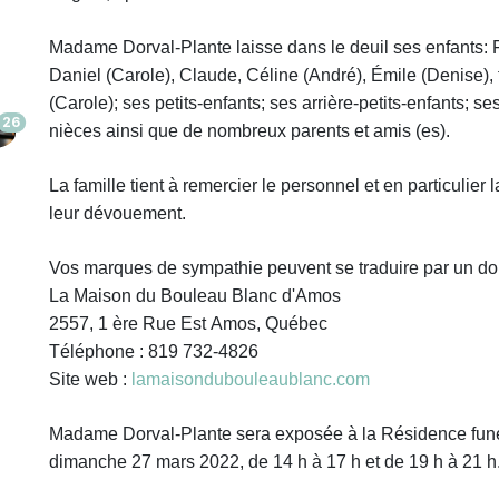
Madame Dorval-Plante laisse dans le deuil
ses enfants: 
Daniel (Carole), Claude, Céline (André), Émile (Denise), f
(Carole);
ses petits-enfants; ses arrière-petits-enfants; s
26
nièces ainsi que de nombreux parents et amis (es).
La famille tient à remercier le personnel et en particulie
leur dévouement.
Vos marques de sympathie peuvent se traduire par un do
La Maison du Bouleau Blanc d'Amos
2557, 1 ère Rue Est Amos, Québec
Téléphone : 819 732-4826
Site web :
lamaisondubouleaublanc.com
Madame Dorval-Plante sera exposée à la Résidence fun
dimanche 27 mars 2022, de 14 h à 17 h et de 19 h à 21 h