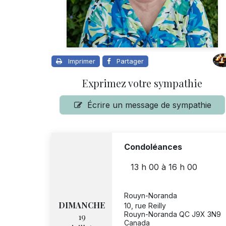
Imprimer
Partager
Exprimez votre sympathie
Écrire un message de sympathie
Condoléances
13 h 00
à
16 h 00
Rouyn-Noranda
DIMANCHE
10, rue Reilly
Rouyn-Noranda QC J9X 3N9
19
Canada