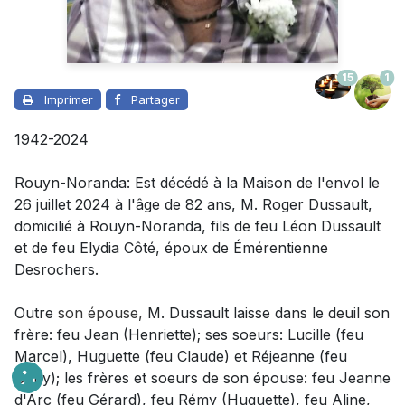
15
1
Imprimer
Partager
1942-2024
Rouyn-Noranda: Est décédé à la Maison de l'envol le
26 juillet 2024 à l'âge de 82 ans, M. Roger Dussault,
domicilié à Rouyn-Noranda, fils de feu Léon Dussault
et de feu Elydia Côté, époux de Émérentienne
Desrochers.
Outre
son épouse
,
M. Dussault laisse dans le deuil
son
frère: feu Jean (Henriette); ses soeurs: Lucille (feu
Marcel), Huguette (feu Claude) et Réjeanne (feu
Gaby); les frères et soeurs de son épouse: feu Jeanne
d'Arc (feu Gérard), feu Rémy (Huguette), feu Aline,