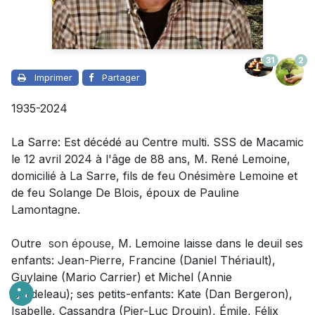
31
2
Imprimer
Partager
1935-2024
La Sarre: Est décédé au Centre multi. SSS de Macamic
le 12 avril 2024 à l'âge de 88 ans, M. René Lemoine,
domicilié à La Sarre, fils de feu Onésimère Lemoine et
de feu Solange De Blois, époux de Pauline
Lamontagne.
Outre
son épouse
,
M. Lemoine laisse dans le deuil
ses
enfants: Jean-Pierre, Francine (Daniel Thériault),
Guylaine (Mario Carrier) et Michel (Annie
Bordeleau); ses petits-enfants: Kate (Dan Bergeron),
Isabelle, Cassandra (Pier-Luc Drouin), Émile, Félix