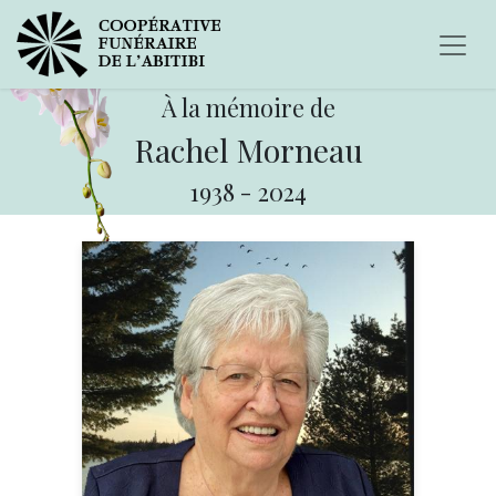
À la mémoire de
Rachel Morneau
1938
-
2024