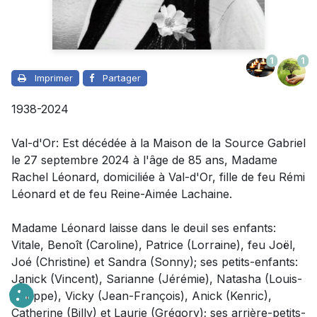
1
1
Imprimer
Partager
1938-2024
Val-d'Or: Est décédée à la Maison de la Source Gabriel
le 27 septembre 2024 à l'âge de 85 ans,
Madame
Rachel Léonard, domiciliée à Val-d'Or, fille de feu Rémi
Léonard et de feu Reine-Aimée Lachaine.
Madame
Léonard laisse dans le deuil
ses enfants:
Vitale, Benoît (Caroline), Patrice (Lorraine), feu Joël,
Joé (Christine) et Sandra (Sonny); ses petits-enfants:
Janick (Vincent), Sarianne (Jérémie), Natasha (Louis-
Philippe), Vicky (Jean-François), Anick (Kenric),
Catherine (Billy) et Laurie (Grégory); ses arrière-petits-