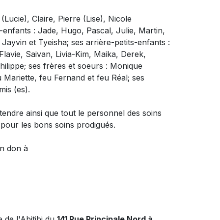
(Lucie), Claire, Pierre (Lise), Nicole
-enfants : Jade, Hugo, Pascal, Julie, Martin,
Jayvin et Tyeisha; ses arrière-petits-enfants :
Flavie, Saivan, Livia-Kim, Maika, Derek,
hilippe; ses frères et soeurs : Monique
u Mariette, feu Fernand et feu Réal; ses
is (es).
tendre ainsi que tout le personnel des soins
 pour les bons soins prodigués.
un don à
de l'Abitibi du
141 Rue Principale Nord à