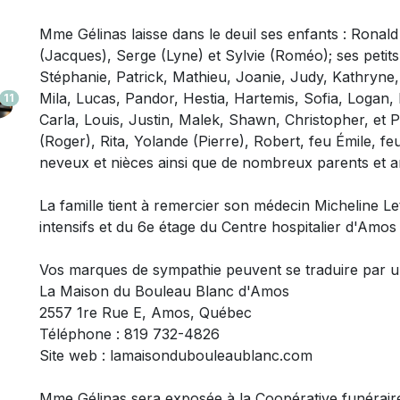
Mme Gélinas laisse dans le deuil
ses enfants : Ronald 
(Jacques), Serge (Lyne) et Sylvie (Roméo); ses petits
Stéphanie, Patrick, Mathieu, Joanie, Judy, Kathryne, 
Mila, Lucas, Pandor, Hestia, Hartemis, Sofia, Logan, 
11
Carla, Louis, Justin, Malek, Shawn, Christopher, et P
(Roger), Rita, Yolande (Pierre), Robert, feu Émile, fe
neveux et nièces ainsi que de nombreux parents et am
La famille tient à remercier son médecin Micheline Le
intensifs et du 6e étage du Centre hospitalier d'Amos
Vos marques de sympathie peuvent se traduire par 
La Maison du Bouleau Blanc d'Amos
2557 1re Rue E, Amos, Québec
Téléphone : 819 732-4826
Site web : lamaisondubouleaublanc.com
Mme Gélinas sera exposée à la Coopérative funéraire 