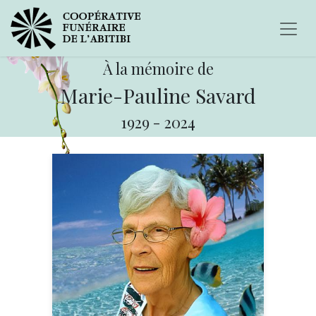
À la mémoire de
Marie-Pauline Savard
1929
-
2024