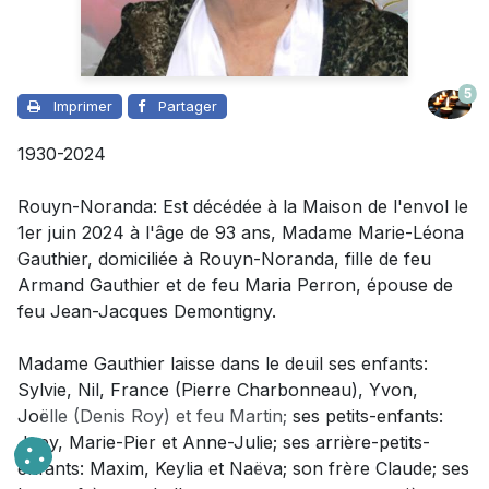
5
Imprimer
Partager
1930-2024
Rouyn-Noranda: Est décédée à la Maison de l'envol le
1er juin 2024 à l'âge de 93 ans,
Madame
Marie-Léona
Gauthier, domiciliée à Rouyn-Noranda, fille de feu
Armand Gauthier et de feu Maria Perron, épouse de
feu Jean-Jacques Demontigny.
Madame
Gauthier laisse dans le deuil
ses enfants:
Sylvie, Nil, France (Pierre Charbonneau), Yvon,
Jo
ëlle (Denis Roy) et feu Martin;
ses petits-enfants:
Joey, Marie-Pier et Anne-Julie; ses arrière-petits-
enfants: Maxim, Keylia et Na
ë
va;
son frère Claude; ses