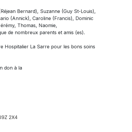
 (Réjean Bernard), Suzanne (Guy St-Louis),
ario (Annick), Caroline (Francis), Dominic
s: Jérémy, Thomas, Naomie,
que de nombreux parents et amis (es).
tre Hospitalier La Sarre pour les bons soins
un don à
la
J9Z 2X4