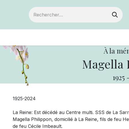
Devenir membre
Votre coopérative
Of
À la mé
Magella 
1925
1925-2024
La Reine: Est décédé au Centre multi. SSS de La Sarr
Magella Philippon, domicilié à La Reine, fils de feu 
de feu Cécile Imbeault.