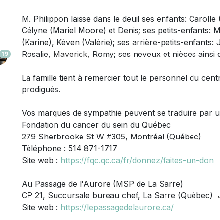
M. Philippon laisse dans le deuil
ses enfants: Carolle
Célyne (Mariel Moore) et Denis; ses petits-enfants: M
(Karine), Kéven (Valérie); ses arrière-petits-enfant
Rosalie,
Maverick,
Romy; ses neveux et nièces ainsi 
19
La famille tient à remercier tout le personnel du cen
prodigués.
Vos marques de sympathie peuvent se traduire par 
Fondation du cancer du sein du Québec
279 Sherbrooke St W #305, Montréal (Québec)
Téléphone : 514 871-1717
Site web :
https://fqc.qc.ca/fr/donnez/faites-un-don
Au Passage de l'Aurore (MSP de La Sarre)
CP 21, Succursale bureau chef, La Sarre (Québec)
Site web :
https://lepassagedelaurore.ca/