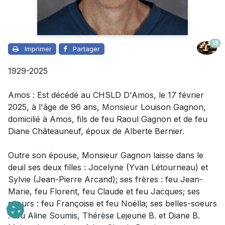
15
Imprimer
Partager
1929-2025
Amos : Est décédé au CHSLD D'Amos, le 17 février
2025, à l'âge de 96 ans,
Monsieur
Louison Gagnon,
domicilié à Amos, fils de feu Raoul Gagnon et de feu
Diane Châteauneuf, époux de Alberte Bernier.
Outre son épouse
,
Monsieur
Gagnon laisse dans le
deuil
ses deux filles : Jocelyne (Yvan Létourneau) et
Sylvie (Jean-Pierre Arcand); ses frères : feu Jean-
Marie, feu Florent, feu Claude et feu Jacques; ses
soeurs : feu Françoise et feu Noëlla; ses belles-soeurs
: feu Aline Soumis, Thérèse Lejeune B. et Diane B.