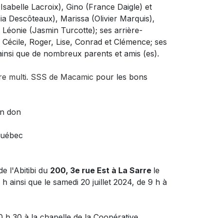
Isabelle Lacroix), Gino (France Daigle) et
icia Descôteaux), Marissa (Olivier Marquis),
t Léonie (Jasmin Turcotte); ses arrière-
:
Cécile, Roger, Lise, Conrad et Clémence;
ses
ainsi que de nombreux parents et amis (es).
re multi. SSS de Macamic
pour les bons
un don
Québec
e l'Abitibi du
200, 3e rue Est à La Sarre
le
 h ainsi que le samedi 20 juillet 2024, de 9 h à
0 h 30 à la chapelle de la Coopérative