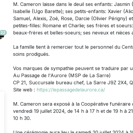
M. Cameron laisse dans le deuil
ses enfants: Jasmin (
Isabelle (Ugo Barette); ses petits-enfants: Xavier (Al
Samuel, Alexis, Zoé, Rose, Darcie (Olivier Périgny) e
petites-filles: Romane et Charlie; ses frères et soeurs
beaux-frères et belles-soeurs; ses neveux et nièces 
22
La famille tient à remercier tout le personnel du
Cent
soins prodigués.
Vos marques de sympathie peuvent se traduire par 
Au Passage de l'Aurore (MSP de La Sarre)
CP 21, Succursale bureau chef, La Sarre J9Z 2X4, 
Site web :
https://lepassagedelaurore.ca/
M. Cameron sera exposé à la Coopérative funéraire d
vendredi 19 juillet 2024, de 14 h à 17 h et de 19 h à 21
10 h 30.
Une cérémonie aura lieu le samedi 20 juillet 2024 à 1