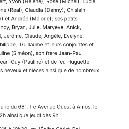
ert, Yvon (Hélène), Rose (Michel), Lucie
ène (Réal), Claudia (Danny), Ghislain
 et Andrée (Malorie); ses petits-
ancy, Bryan, Julie, Maryève, Anick,
l, Jérôme, Claude, Angèle, Evelyne,
hilippe, Guillaume et leurs conjointes et
uline (Siméon), son frère Jean-Paul
 Jean-Guy (Pauline) et de feu Huguette
es neveux et nièces ainsi que de nombreux
aire du 681, 1re Avenue Ouest à Amos, le
h ainsi que jeudi dès 9h.