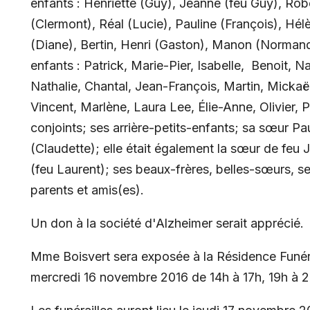
enfants : Henriette (Guy), Jeanne (feu Guy), Rob
(Clermont), Réal (Lucie), Pauline (François), Hél
(Diane), Bertin, Henri (Gaston), Manon (Normand)
enfants : Patrick, Marie-Pier, Isabelle, Benoit, N
Nathalie, Chantal, Jean-François, Martin, Mickaë
Vincent, Marlène, Laura Lee, Élie-Anne, Olivier, P
conjoints; ses arrière-petits-enfants; sa sœur Pa
(Claudette); elle était également la sœur de feu
(feu Laurent); ses beaux-frères, belles-sœurs, s
parents et amis(es).
Un don à la société d'Alzheimer serait apprécié.
Mme Boisvert sera exposée à la Résidence Funér
mercredi 16 novembre 2016 de 14h à 17h, 19h à 22