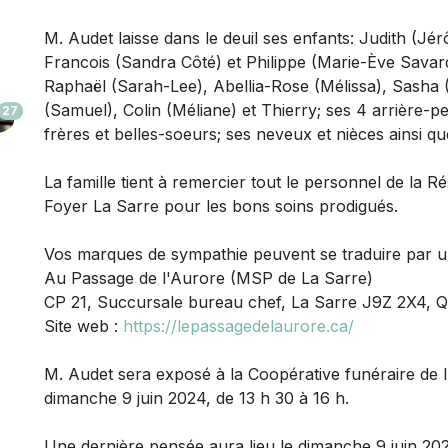
M. Audet laisse dans le deuil
ses enfants: Judith (Jér
Francois (Sandra Côté) et Philippe (Marie-Ève Savard)
Raphaël (Sarah-Lee), Abellia-Rose (Mélissa), Sasha 
(Samuel), Colin (Méliane) et Thierry; ses 4 arrière-pe
27
frères et belles-soeurs; ses neveux et nièces ainsi q
La famille tient à remercier tout le personnel de la R
Foyer La Sarre pour les bons soins prodigués.
Vos marques de sympathie peuvent se traduire par 
Au Passage de l'Aurore (MSP de La Sarre)
CP 21, Succursale bureau chef, La Sarre J9Z 2X4, 
Site web :
https://lepassagedelaurore.ca/
M. Audet sera exposé à la Coopérative funéraire de l
dimanche 9 juin 2024, de 13 h 30 à 16 h.
Une dernière pensée aura lieu le dimanche 9 juin 20