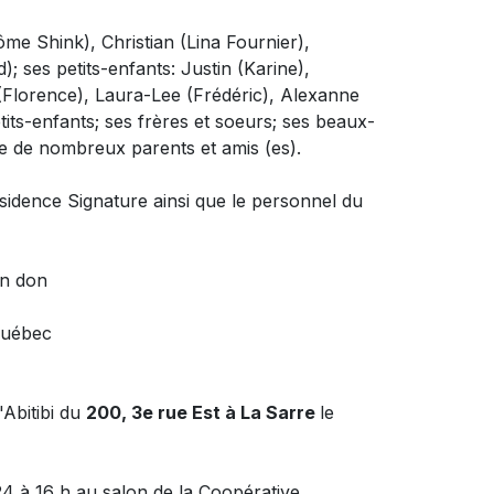
ôme Shink), Christian (Lina Fournier),
; ses petits-enfants: Justin (Karine),
(Florence), Laura-Lee (Frédéric), Alexanne
tits-enfants; ses frères et soeurs; ses beaux-
ue de nombreux parents et amis (es).
ésidence Signature ainsi que le personnel du
un don
Québec
'Abitibi du
200, 3e rue Est à La Sarre
le
24 à 16 h au salon de la Coopérative