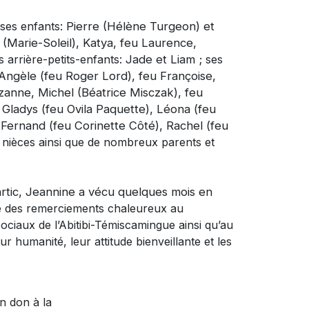
ses enfants:
Pierre (Hélène Turgeon) et
 (Marie-Soleil), Katya, feu Laurence,
 arrière-petits-enfants:
Jade et Liam ;
ses
Angèle (feu Roger Lord), feu Françoise,
uzanne, Michel (Béatrice Misczak), feu
:
Gladys (feu Ovila Paquette), Léona (feu
Fernand (feu Corinette Côté), Rachel (feu
 nièces ainsi que de nombreux parents et
artic, Jeannine a vécu quelques mois en
se des remerciements chaleureux au
ociaux de l’Abitibi-Témiscamingue ainsi qu’au
 humanité, leur attitude bienveillante et les
un don à
la