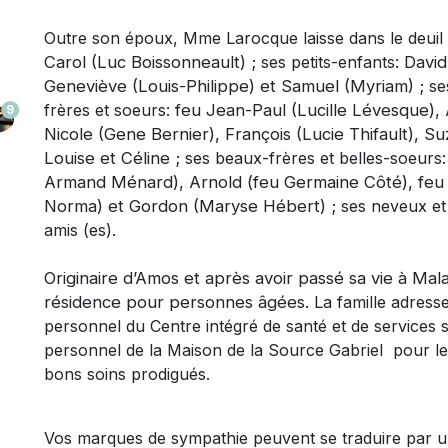
Outre son époux
, Mme Larocque laisse dans le deuil
Carol (Luc Boissonneault) ;
ses petits-enfants:
David
Geneviève (Louis-Philippe) et Samuel (Myriam) ;
ses
frères et soeurs:
feu Jean-Paul (Lucille Lévesque), 
9
Nicole (Gene Bernier), François (Lucie Thifault), S
Louise et Céline ;
ses beaux-frères et belles-soeurs
Armand Ménard), Arnold (feu Germaine Côté), feu 
Norma) et Gordon (Maryse Hébert) ;
ses neveux et
amis (es).
Originaire d’Amos et après avoir passé sa vie à Mal
résidence pour personnes âgées.
La famille adres
personnel du Centre intégré de santé et de services s
personnel de la Maison de la Source Gabriel pour leur
bons soins prodigués.
Vos marques de sympathie peuvent se traduire par 