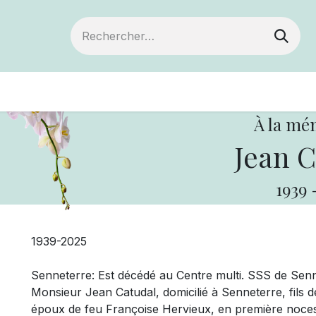
Devenir membre
Votre coopérative
Of
À la mé
Jean C
1939
1939-2025
Senneterre: Est décédé au Centre multi. SSS de Sennet
Monsieur
Jean Catudal, domicilié à Senneterre, fils d
époux de feu Françoise Hervieux, en première noce