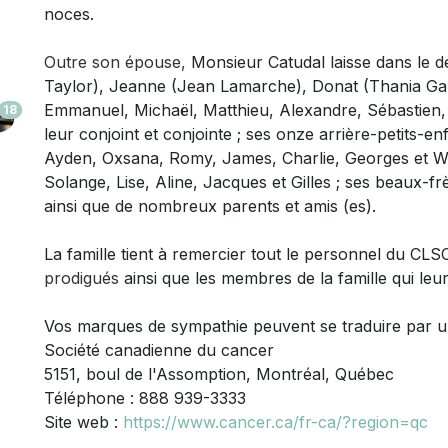
noces.
Outre son épouse,
Monsieur
Catudal laisse dans le de
Taylor), Jeanne (Jean Lamarche), Donat (Thania Garci
Emmanuel, Michaël, Matthieu, Alexandre, Sébastien, 
18
leur conjoint et conjointe ; ses onze arrière-petits-e
Ayden, Oxsana, Romy, James, Charlie, Georges et Wes
Solange, Lise, Aline, Jacques et Gilles ; ses beaux-fr
ainsi que de nombreux parents et amis (es).
La famille tient à remercier tout le personnel du CL
prodigués
ainsi que les membres de la famille qui leur
Vos marques de sympathie peuvent se traduire par 
Société canadienne du cancer
5151, boul de l'Assomption, Montréal, Québec
Téléphone : 888 939-3333
Site web :
https://www.cancer.ca/fr-ca/?region=qc