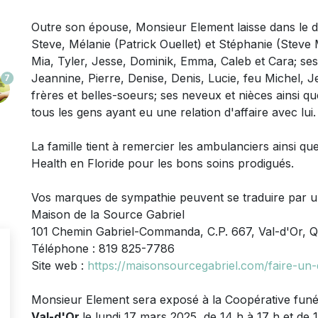
Outre son épouse
,
Monsieur
Element laisse dans le d
Steve, Mélanie (Patrick Ouellet) et Stéphanie (Steve M
Mia, Tyler, Jesse, Dominik, Emma, Caleb et Cara; ses
Jeannine, Pierre, Denise, Denis, Lucie, feu Michel, 
7
frères et belles-soeurs; ses neveux et nièces ainsi q
tous les gens ayant eu une relation d'affaire avec lui.
La famille tient à remercier les ambulanciers ainsi qu
Health en Floride pour les bons soins prodigués.
Vos marques de sympathie peuvent se traduire par 
Maison de la Source Gabriel
101 Chemin Gabriel-Commanda, C.P. 667, Val-d'Or, 
Téléphone : 819 825-7786
Site web :
https://maisonsourcegabriel.com/faire-un
Monsieur
Element sera exposé à la Coopérative funér
Val-d'Or
le lundi 17 mars 2025, de 14 h à 17 h et de 