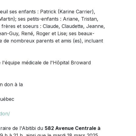
euil
ses enfants : Patrick (Karine Carrier),
artin); ses petits-enfants : Ariane, Tristan,
 frères et soeurs : Claude, Claudette, Jeanne,
Jean-Guy, René, Roger et Lise; ses beaux-
ue de nombreux parents et amis (es), incluant
e l'équipe médicale de l'Hôpital Broward
un don à
la
Québec
-don/
aire de l'Abitibi du
582 Avenue Centrale à
19 h à 21 h, ainsi que le mardi 18 mars 2025,