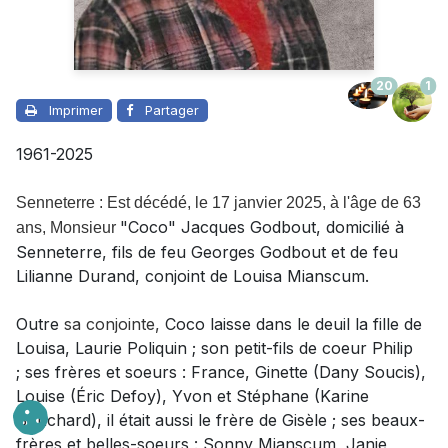
20
1
Imprimer
Partager
1961-2025
Senneterre : Est décédé, le 17 janvier 2025, à l'âge de 63
"Coco" Jacques Godbout, domicilié à
ans,
Monsieur
Senneterre, fils de feu Georges Godbout et de feu
Lilianne Durand, conjoint de Louisa Mianscum.
Outre
sa conjointe
,
Coco
laisse dans le deuil
la fille de
Louisa, Laurie Poliquin ;
son petit-fils de coeur Philip
; ses frères et soeurs : France, Ginette (Dany Soucis),
Louise (Éric Defoy), Yvon et Stéphane (Karine
Bouchard), il était aussi le frère de Gisèle ; ses beaux-
frères et belles-soeurs : Sonny Mianscum, Janie