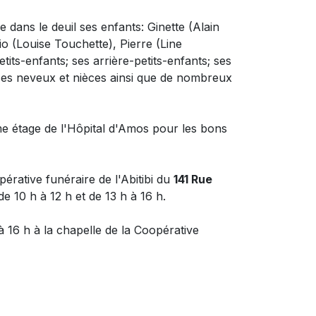
 dans le deuil
ses enfants: Ginette (Alain
o (Louise Touchette), Pierre (Line
etits-enfants; ses arrière-petits-enfants; ses
 ses neveux et nièces ainsi que de nombreux
ème étage de l'Hôpital d'Amos pour les bons
ative funéraire de l'Abitibi du
141 Rue
e 10 h à 12 h et de 13 h à 16 h.
 16 h à la chapelle de la Coopérative