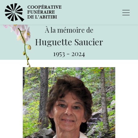
À la mémoire de
Huguette Saucier
1953
-
2024