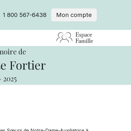
1 800 567-6438
Mon compte
fre d'emploi
moire de
e Fortier
-
2025
s Sœurs de Notre-Dame-Auxiliatrice à