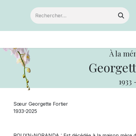
Devenir membre
Votre coopérative
Of
À la mé
Georgett
1933
Sœur Georgette Fortier
1933-2025
ROUYN-NORANDA : Est décédée à la maison mère de