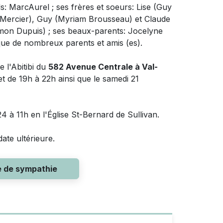
ils: MarcAurel ; ses frères et soeurs: Lise (Guy
a Mercier), Guy (Myriam Brousseau) et Claude
imon Dupuis) ; ses beaux-parents: Jocelyne
que de nombreux parents et amis (es).
 l'Abitibi du
582 Avenue Centrale à Val-
t de 19h à 22h ainsi que le samedi 21
4 à 11h en l'Église St-Bernard de Sullivan.
ate ultérieure.
e de sympathie