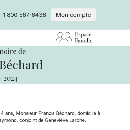
1 800 567-6438
Mon compte
fre d'emploi
moire de
 Béchard
-
2024
44 ans, Monsieur Francis Béchard, domicilié à
Raymond, conjoint de Geneviève Larche.