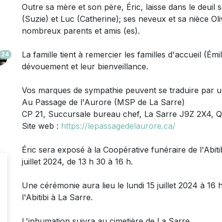
Outre sa mère et son père, É
ric, laisse dans le deuil
(Suzie) et Luc (Catherine); ses neveux et sa nièce Oliv
nombreux parents et amis (es).
La famille tient à remercier les familles d'accueil (Ém
24
dévouement et leur bienveillance.
Vos marques de sympathie peuvent se traduire par 
Au Passage de l'Aurore (MSP de La Sarre)
CP 21, Succursale bureau chef, La Sarre J9Z 2X4, 
Site web :
https://lepassagedelaurore.ca/
Éric sera exposé à la Coopérative funéraire de l'Abit
juillet 2024, de 13 h 30 à 16 h.
Une cérémonie aura lieu le lundi 15 juillet 2024 à 16 
l'Abitibi à La Sarre.
L'inhumation suivra au cimetière de La Sarre.