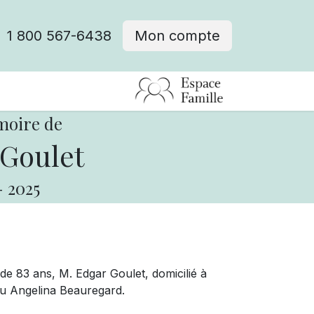
1 800 567-6438
Mon compte
fre d'emploi
moire de
Goulet
-
2025
de 83 ans, M. Edgar Goulet, domicilié à
eu Angelina Beauregard.