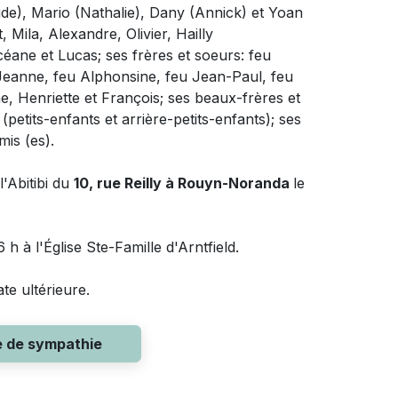
ude), Mario (Nathalie), Dany (Annick) et Yoan
, Mila, Alexandre, Olivier, Hailly
céane et Lucas; ses frères et soeurs: feu
 Jeanne, feu Alphonsine, feu Jean-Paul, feu
e, Henriette et François; ses beaux-frères et
(petits-enfants et arrière-petits-enfants); ses
is (es).
'Abitibi du
10, rue Reilly à Rouyn-Noranda
le
 h à l'Église Ste-Famille d'Arntfield.
te ultérieure.
e de sympathie