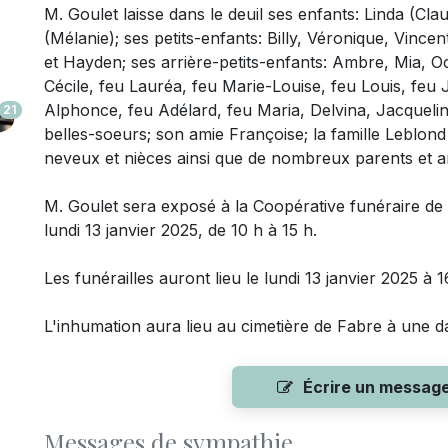
M. Goulet laisse dans le deuil
ses enfants: Linda (Cla
(Mélanie); ses petits-enfants: Billy, Véronique, Vincent
et Hayden; ses arrière-petits-enfants: Ambre, Mia, O
Cécile, feu Lauréa, feu Marie-Louise, feu Louis, feu
Alphonce, feu Adélard, feu Maria, Delvina, Jacquelin
21
belles-soeurs; son amie Françoise; la famille Leblond 
neveux et nièces ainsi que de nombreux parents et am
M. Goulet sera exposé à la Coopérative funéraire de l
lundi 13 janvier 2025, de 10 h à 15 h.
Les funérailles auront lieu le lundi 13 janvier 2025 à 16
L'inhumation aura lieu au cimetière de Fabre à une da
Écrire un messag
Messages de sympathie