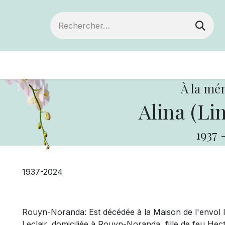
Devenir membre
Votre coopérative
Of
À la mé
Alina (Lin
1937
1937-2024
Rouyn-Noranda: Est décédée à la Maison de l'envol 
Leclair, domiciliée à Rouyn-Noranda, fille de feu He