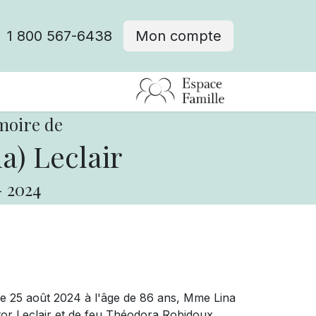
1 800 567-6438
Mon compte
fre d'emploi
moire de
a) Leclair
-
2024
le 25 août 2024 à l'âge de 86 ans, Mme Lina
ctor Leclair et de feu Théodora Robidoux,